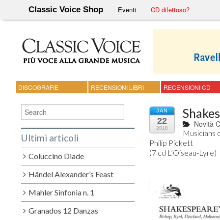
Classic Voice Shop
Eventi
CD difettoso?
DISCOGRAFIE
RECENSIONI LIBRI
RECENSIONI CD
Shakes
JAN
22
Novità 
2018
Musicians o
Ultimi articoli
Philip Pickett

(7 cd L’Oiseau-Lyre)
Coluccino Diade
Händel Alexander’s Feast
Mahler Sinfonia n. 1
Granados 12 Danzas