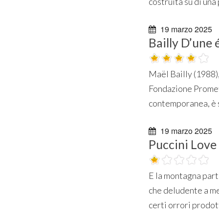
costruita su di una
19 marzo 2025
Bailly D’une 
Maël Bailly (1988),
Fondazione Promete
contemporanea, è s
19 marzo 2025
Puccini Love 
E la montagna parto
che deludente a me 
certi orrori prodott