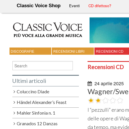
Classic Voice Shop
Eventi
CD difettoso?
DISCOGRAFIE
RECENSIONI LIBRI
RECENSIONI CD
Recensioni CD
Ultimi articoli
24 aprile 2025
Wagner/Swen
Coluccino Diade
Händel Alexander’s Feast
I “pezzulli” erano 
Mahler Sinfonia n. 1
delle opere di Wag
Granados 12 Danzas
da tempo, ma evide