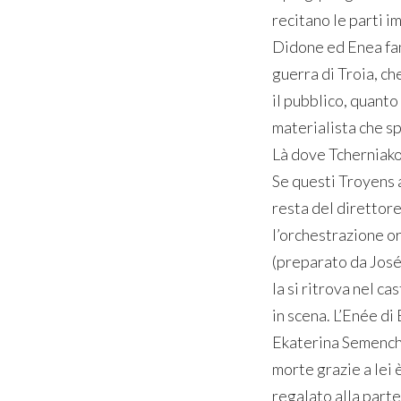
recitano le parti i
Didone ed Enea fan
guerra di Troia, ch
il pubblico, quanto
materialista che sp
Là dove Tcherniakov
Se questi Troyens a
resta del direttore
l’orchestrazione or
(preparato da José
la si ritrova nel c
in scena. L’Enée di
Ekaterina Semenchu
morte grazie a lei 
regalato alla parte