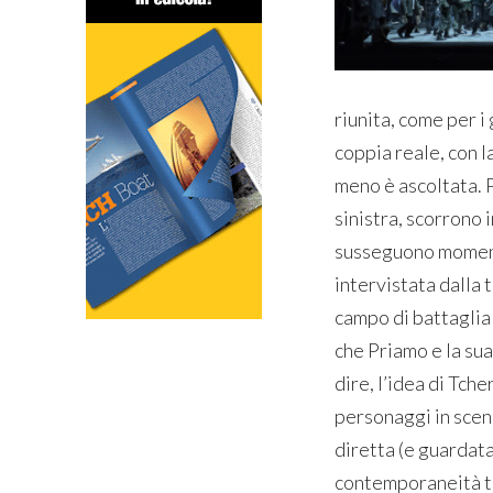
riunita, come per 
coppia reale, con l
meno è ascoltata. P
sinistra, scorrono i
susseguono momenti
intervistata dalla
campo di battaglia 
che Priamo e la sua
dire, l’idea di Tche
personaggi in scena
diretta (e guardata 
contemporaneità t