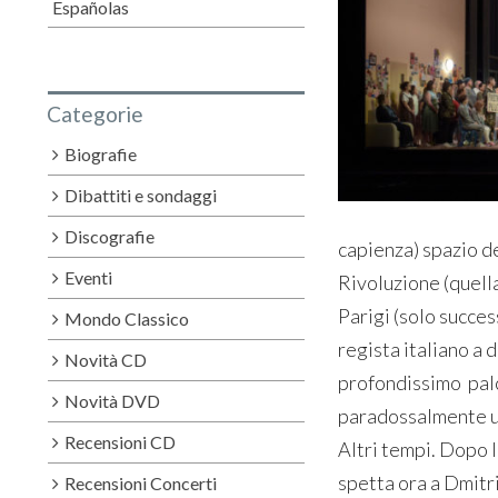
Españolas
Categorie
Biografie
Dibattiti e sondaggi
Discografie
capienza) spazio d
Eventi
Rivoluzione (quella
Parigi (solo succes
Mondo Classico
regista italiano a d
Novità CD
profondissimo palco
Novità DVD
paradossalmente un 
Recensioni CD
Altri tempi. Dopo 
spetta ora a Dmitri
Recensioni Concerti