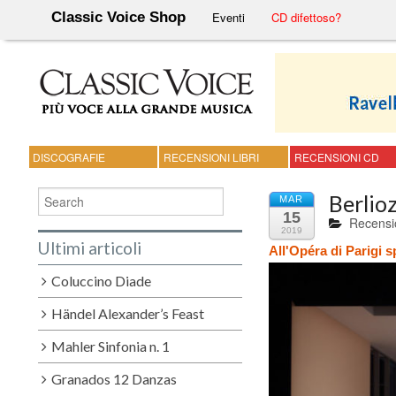
Classic Voice Shop
Eventi
CD difettoso?
DISCOGRAFIE
RECENSIONI LIBRI
RECENSIONI CD
Berlio
MAR
15
Recensi
2019
Ultimi articoli
All'Opéra di Parigi s
Coluccino Diade
Händel Alexander’s Feast
Mahler Sinfonia n. 1
Granados 12 Danzas