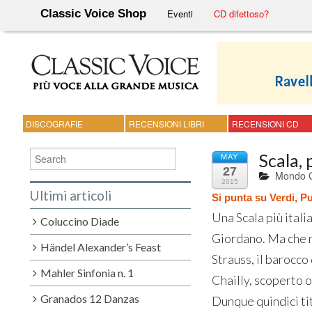
Classic Voice Shop
Eventi
CD difettoso?
DISCOGRAFIE
RECENSIONI LIBRI
RECENSIONI CD
Scala,
MAY
27
Mondo C
2015
Ultimi articoli
Si punta su Verdi, P
Una Scala più itali
Coluccino Diade
Giordano. Ma che n
Händel Alexander’s Feast
Strauss, il barocco
Mahler Sinfonia n. 1
Chailly, scoperto o
Granados 12 Danzas
Dunque quindici tit