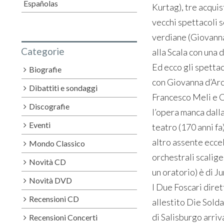
Españolas
Kurtag), tre acquis
vecchi spettacoli 
verdiane (Giovanna
Categorie
alla Scala con una 
Ed ecco gli spettac
Biografie
con Giovanna d’Arco
Dibattiti e sondaggi
Francesco Meli e Ca
Discografie
l’opera manca dalla
Eventi
teatro (170 anni fa
altro assente eccel
Mondo Classico
orchestrali scalige
Novità CD
un oratorio) è di J
Novità DVD
I Due Foscari diret
Recensioni CD
allestito Die Soldat
di Salisburgo arriva
Recensioni Concerti