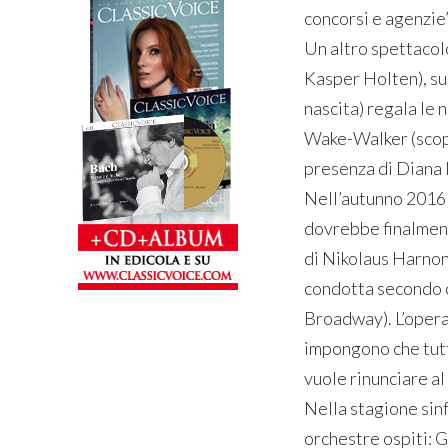
concorsi e agenzie”
Un altro spettacolo
Kasper Holten), su
nascita) regala le 
Wake-Walker (scope
presenza di Diana
Nell’autunno 2016 
dovrebbe finalmente
di Nikolaus Harnon
condotta secondo cr
Broadway). L’opera
impongono che tutti
vuole rinunciare al
Nella stagione sinf
orchestre ospiti: G