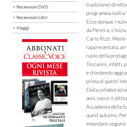
tradizione) diretto
Recensioni DVD
programma indica “n
Recensioni Libri
Ecco dunque i nuovi
Viaggi
da Pereira, s’inizi
Carlo Rizzi. Mentre
rappresentata, arr
ruolo della protago
Toscanini, infatti,
e chiedendo aggiunt
prima di questi int
Dalla collaborazion
anni, nasce il ditt
Accademia della Sca
quest’autunno. Per
intendano seguire 