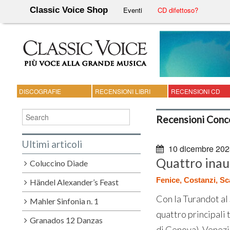
Classic Voice Shop
Eventi
CD difettoso?
DISCOGRAFIE
RECENSIONI LIBRI
RECENSIONI CD
Recensioni Conc
Ultimi articoli
10 dicembre 202
Quattro inau
Coluccino Diade
Fenice, Costanzi, Sca
Händel Alexander’s Feast
Con la Turandot al 
Mahler Sinfonia n. 1
quattro principali 
Granados 12 Danzas
di Genova). Venezia