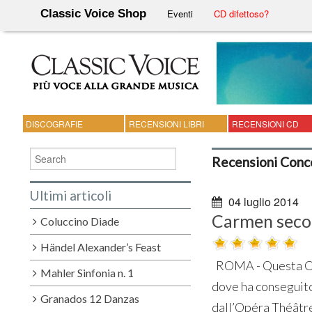
Classic Voice Shop
Eventi
CD difettoso?
DISCOGRAFIE
RECENSIONI LIBRI
RECENSIONI CD
Recensioni Conc
Ultimi articoli
04 luglio 2014
Carmen secon
Coluccino Diade
Händel Alexander’s Feast
ROMA - Questa Carm
Mahler Sinfonia n. 1
dove ha conseguito
Granados 12 Danzas
dall’Opéra Théâtre